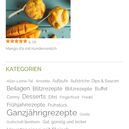
5
(2)
Mango-Eis mit Kondensmilch
KATEGORIEN
Aufläufe
Aufstriche, Dips & Saucen
Aller-Leine-Tal
Annette
Beilagen
Blitzrezepte
Blitzrezepte
Buffet
Desserts
Conny
Eifel
Fingerfood
Friedel
Frühjahrrezepte
Frühstück
Ganzjährigrezepte
Gisela
Gut, günstig und lecker
Grafschaft Bentheim