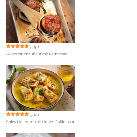
5
(5)
Auberginenauflauf mit Parmesan
5
(4)
Spicy Halloumi mit Honig-Chiliglasur