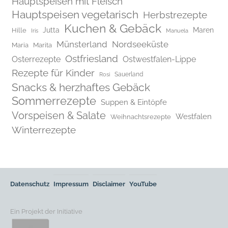
Hauptspeisen mit Fleisch
Hauptspeisen vegetarisch
Herbstrezepte
Kuchen & Gebäck
Jutta
Maren
Hille
Iris
Manuela
Münsterland
Nordseeküste
Maria
Marita
Ostfriesland
Osterrezepte
Ostwestfalen-Lippe
Rezepte für Kinder
Rosi
Sauerland
Snacks & herzhaftes Gebäck
Sommerrezepte
Suppen & Eintöpfe
Vorspeisen & Salate
Westfalen
Weihnachtsrezepte
Winterrezepte
Datenschutz
Impressum
Disclaimer
YouTube
Ein Projekt der Initiative