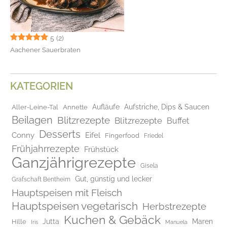
5
(2)
Aachener Sauerbraten
KATEGORIEN
Aufläufe
Aufstriche, Dips & Saucen
Aller-Leine-Tal
Annette
Beilagen
Blitzrezepte
Blitzrezepte
Buffet
Desserts
Conny
Eifel
Fingerfood
Friedel
Frühjahrrezepte
Frühstück
Ganzjährigrezepte
Gisela
Gut, günstig und lecker
Grafschaft Bentheim
Hauptspeisen mit Fleisch
Hauptspeisen vegetarisch
Herbstrezepte
Kuchen & Gebäck
Jutta
Maren
Hille
Iris
Manuela