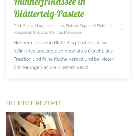
Hühnerfrikassee in
Blätterteig-Pastete
Eifel
,
Gisela
,
Hauptspeisen mit Fleisch
,
Suppen & Eintöpfe
,
Vorspeisen & Salate
,
Weihnachtsrezepte
Hühnerfrikassee in Blätterteig-Pastete ist ein
raffiniertes und zugleich herzhaftes Gericht, das
Tradition und feine Küche vereint und bei vielen
Erinnerungen an die Kindheit weckt.
BELIEBTE REZEPTE