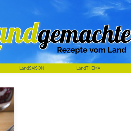
LandSAISON
LandTHEMA