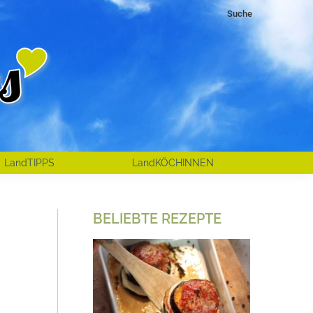
Search:
Suche
LandTIPPS
LandKÖCHINNEN
BELIEBTE REZEPTE