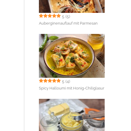
5
(5)
Auberginenauflauf mit Parmesan
5
(4)
Spicy Halloumi mit Honig-Chiliglasur