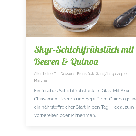
Skyr-Schichtfrühstück mit
Beeren & Quinoa
Aller-Leine-Tal
,
Desserts
,
Frühstück
,
Ganzjährigrezepte
,
Martina
Ein frisches Schichtfrühstück im Glas: Mit Skyr,
Chiasamen, Beeren und gepufftem Quinoa gelin
ein nährstoffreicher Start in den Tag – ideal zum
Vorbereiten oder Mitnehmen.