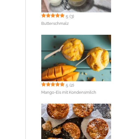
5
(3)
Butterschmalz
5
(2)
Mango-Eis mit Kondensmilch