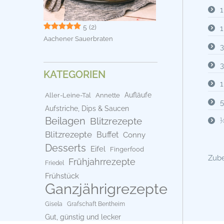
1
5
(2)
1
Aachener Sauerbraten
3
3
KATEGORIEN
1
Aufläufe
Aller-Leine-Tal
Annette
5
Aufstriche, Dips & Saucen
Beilagen
Blitzrezepte
¼
Blitzrezepte
Buffet
Conny
Desserts
Eifel
Fingerfood
Zube
Frühjahrrezepte
Friedel
Frühstück
Ganzjährigrezepte
Gisela
Grafschaft Bentheim
Gut, günstig und lecker