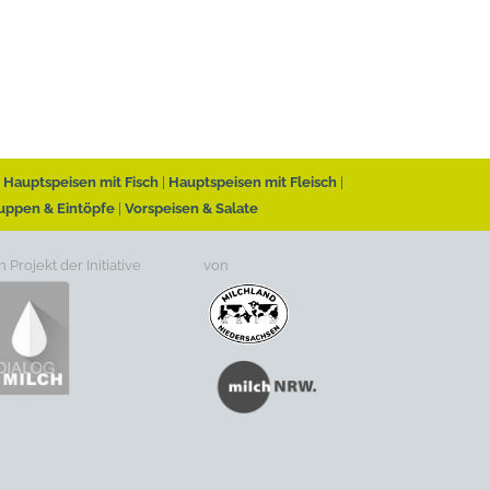
Hauptspeisen mit Fisch
Hauptspeisen mit Fleisch
uppen & Eintöpfe
Vorspeisen & Salate
n Projekt der Initiative
von