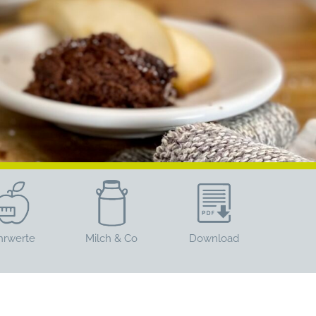
hrwerte
Milch & Co
Download