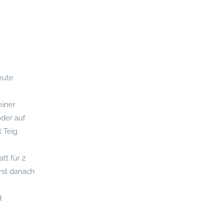
inute
einer
oder auf
t Teig
tt für 2
rst danach
d