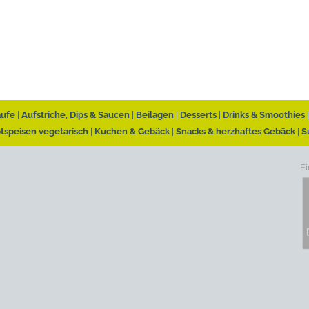
äufe
Aufstriche, Dips & Saucen
Beilagen
Desserts
Drinks & Smoothies
tspeisen vegetarisch
Kuchen & Gebäck
Snacks & herzhaftes Gebäck
S
Ei