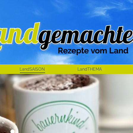
LandSAISON
LandTHEMA