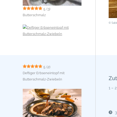
5
(3)
Butterschmalz
© Sab
5
(2)
Deftiger Erbseneintopf mit
Zut
Butterschmalz-Zwiebeln
1 – 
3