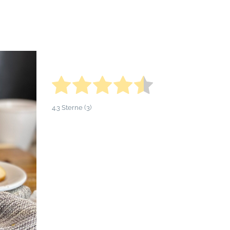
4.3
Sterne (
3
)