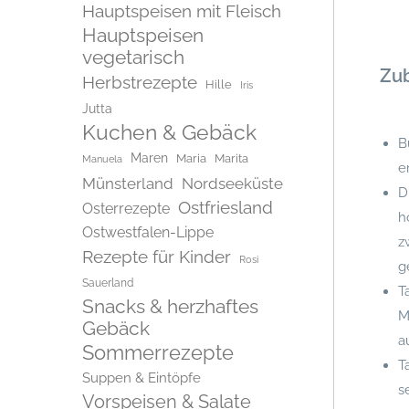
Hauptspeisen mit Fleisch
Hauptspeisen
vegetarisch
Zub
Herbstrezepte
Hille
Iris
Jutta
Kuchen & Gebäck
B
Maren
Maria
Marita
Manuela
er
Münsterland
Nordseeküste
D
Ostfriesland
Osterrezepte
h
Ostwestfalen-Lippe
z
Rezepte für Kinder
Rosi
g
Sauerland
T
Snacks & herzhaftes
M
Gebäck
a
Sommerrezepte
T
Suppen & Eintöpfe
s
Vorspeisen & Salate