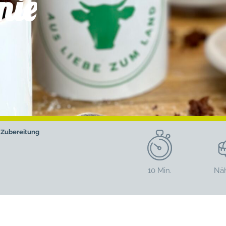
nie
Zubereitung
10 Min.
Nä