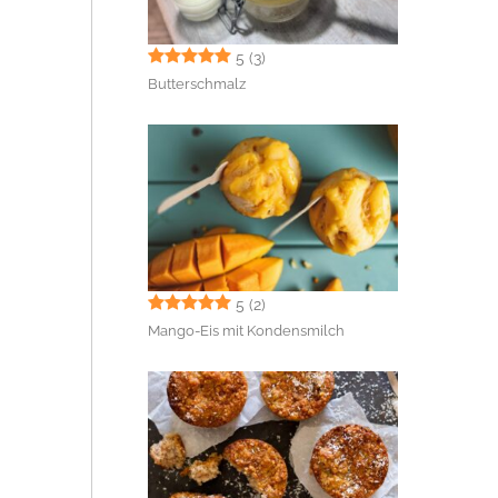
5
(3)
Butterschmalz
5
(2)
Mango-Eis mit Kondensmilch