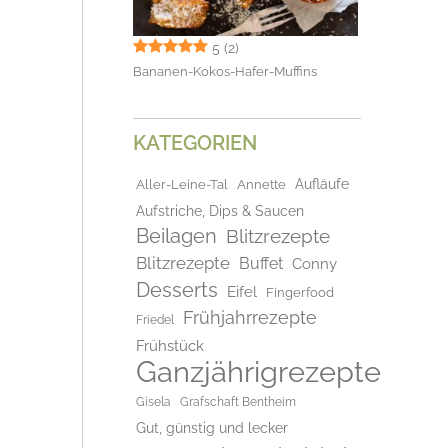
5
(2)
Bananen-Kokos-Hafer-Muffins
KATEGORIEN
Aufläufe
Aller-Leine-Tal
Annette
Aufstriche, Dips & Saucen
Beilagen
Blitzrezepte
Blitzrezepte
Buffet
Conny
Desserts
Eifel
Fingerfood
Frühjahrrezepte
Friedel
Frühstück
Ganzjährigrezepte
Gisela
Grafschaft Bentheim
Gut, günstig und lecker