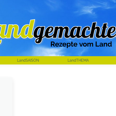
LandSAISON
LandTHEMA