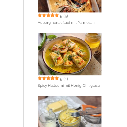
5
(5)
Auberginenauflauf mit Parmesan
5
(4)
Spicy Halloumi mit Honig-Chiliglasur