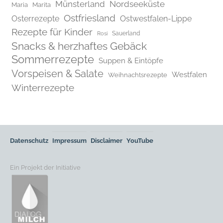
Münsterland
Nordseeküste
Maria
Marita
Ostfriesland
Osterrezepte
Ostwestfalen-Lippe
Rezepte für Kinder
Rosi
Sauerland
Snacks & herzhaftes Gebäck
Sommerrezepte
Suppen & Eintöpfe
Vorspeisen & Salate
Westfalen
Weihnachtsrezepte
Winterrezepte
Datenschutz
Impressum
Disclaimer
YouTube
Ein Projekt der Initiative