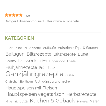
5
(2)
Deftiger Erbseneintopf mit Butterschmalz-Zwiebeln
KATEGORIEN
Aufläufe
Aufstriche, Dips & Saucen
Aller-Leine-Tal
Annette
Beilagen
Blitzrezepte
Blitzrezepte
Buffet
Desserts
Conny
Eifel
Fingerfood
Friedel
Frühjahrrezepte
Frühstück
Ganzjährigrezepte
Gisela
Gut, günstig und lecker
Grafschaft Bentheim
Hauptspeisen mit Fleisch
Hauptspeisen vegetarisch
Herbstrezepte
Kuchen & Gebäck
Jutta
Maren
Hille
Iris
Manuela