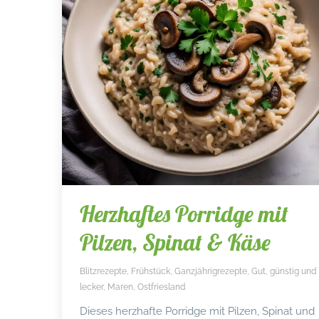
Herzhaftes Porridge mit
Pilzen, Spinat & Käse
Blitzrezepte
,
Frühstück
,
Ganzjährigrezepte
,
Gut, günstig und
lecker
,
Maren
,
Ostfriesland
Dieses herzhafte Porridge mit Pilzen, Spinat und