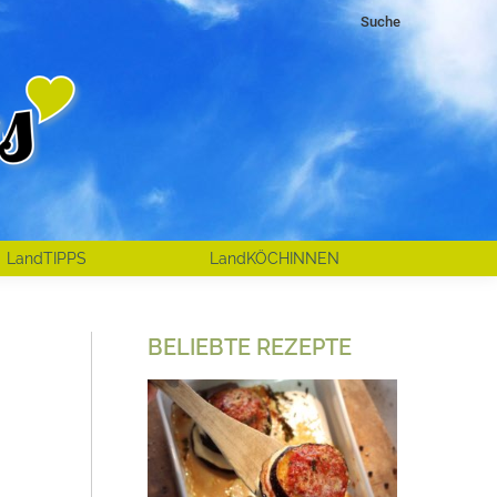
Search:
Suche
LandTIPPS
LandKÖCHINNEN
BELIEBTE REZEPTE