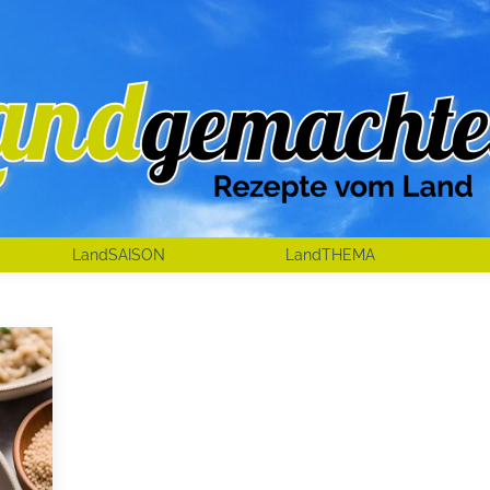
LandSAISON
LandTHEMA