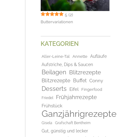
5
(2)
Buttervariationen
KATEGORIEN
Aufläufe
Aller-Leine-Tal
Annette
Aufstriche, Dips & Saucen
Beilagen
Blitzrezepte
Blitzrezepte
Buffet
Conny
Desserts
Eifel
Fingerfood
Frühjahrrezepte
Friedel
Frühstück
Ganzjährigrezepte
Gisela
Grafschaft Bentheim
Gut, günstig und lecker