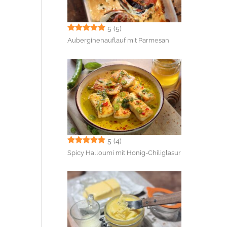
5
(5)
Auberginenauflauf mit Parmesan
5
(4)
Spicy Halloumi mit Honig-Chiliglasur