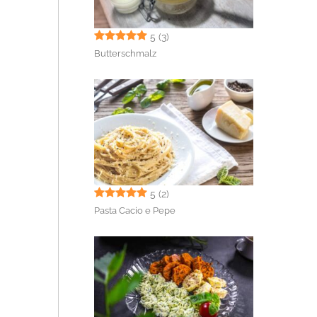
5
(3)
Butterschmalz
5
(2)
Pasta Cacio e Pepe