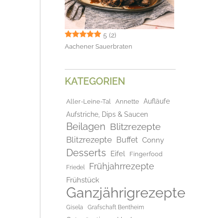
5
(2)
Aachener Sauerbraten
KATEGORIEN
Aufläufe
Aller-Leine-Tal
Annette
Aufstriche, Dips & Saucen
Beilagen
Blitzrezepte
Blitzrezepte
Buffet
Conny
Desserts
Eifel
Fingerfood
Frühjahrrezepte
Friedel
Frühstück
Ganzjährigrezepte
Gisela
Grafschaft Bentheim