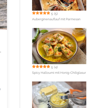
5
(5)
Auberginenauflauf mit Parmesan
5
(4)
Spicy Halloumi mit Honig-Chiliglasur
m