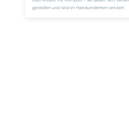
oder kreativ mit Kompott – sie lassen sich vielsei
genießen und sind im Handumdrehen serviert.