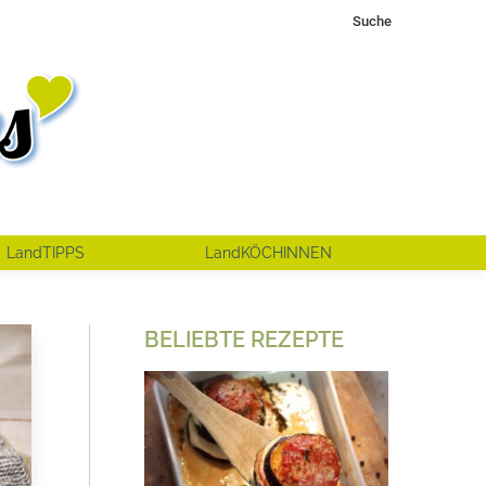
Search:
Suche
LandTIPPS
LandKÖCHINNEN
BELIEBTE REZEPTE