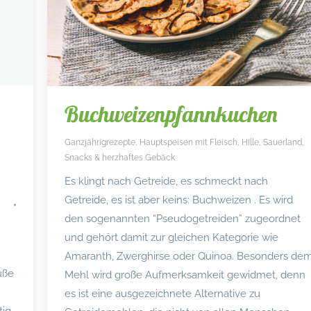
Buchweizenpfannkuchen
Ganzjährigrezepte
,
Hauptspeisen mit Fleisch
,
Hille
,
Sauerland
,
Snacks & herzhaftes Gebäck
Es klingt nach Getreide, es schmeckt nach
Getreide, es ist aber keins: Buchweizen . Es wird
den sogenannten “Pseudogetreiden” zugeordnet
und gehört damit zur gleichen Kategorie wie
Amaranth, Zwerghirse oder Quinoa. Besonders de
üße
Mehl wird große Aufmerksamkeit gewidmet, denn
es ist eine ausgezeichnete Alternative zu