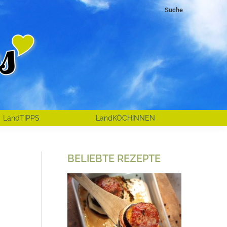
Search:
Suche
LandTIPPS
LandKÖCHINNEN
BELIEBTE REZEPTE