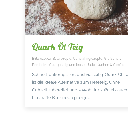
Quark-Öl-Teig
Blitzrezepte
,
Blitzrezepte
,
Ganzjährigrezepte
,
Grafschaft
Bentheim
,
Gut, günstig und lecker
,
Jutta
,
Kuchen & Gebäck
Schnell, unkompliziert und vielseitig: Quark-Öl-Te
ist die ideale Alternative zum Hefeteig. Ohne
Gehzeit zubereitet und sowohl für süße als auch
herzhafte Backideen geeignet.