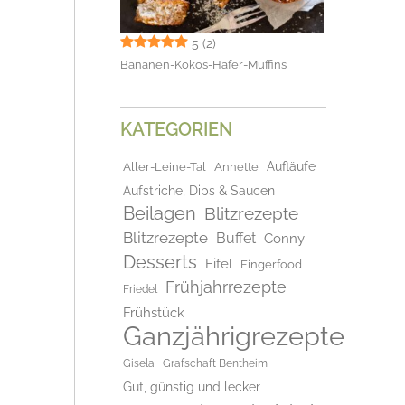
5
(2)
Bananen-Kokos-Hafer-Muffins
KATEGORIEN
Aufläufe
Aller-Leine-Tal
Annette
Aufstriche, Dips & Saucen
Beilagen
Blitzrezepte
Blitzrezepte
Buffet
Conny
Desserts
Eifel
Fingerfood
Frühjahrrezepte
Friedel
Frühstück
Ganzjährigrezepte
Gisela
Grafschaft Bentheim
Gut, günstig und lecker