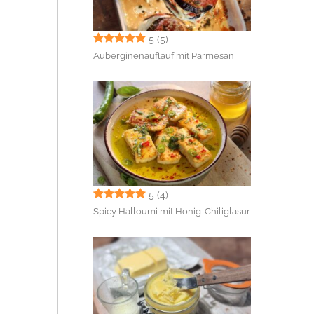
5
(5)
Auberginenauflauf mit Parmesan
5
(4)
Spicy Halloumi mit Honig-Chiliglasur