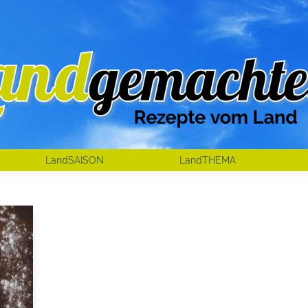
LandSAISON
LandTHEMA