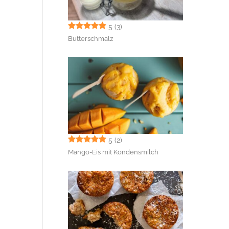
5
(3)
Butterschmalz
5
(2)
Mango-Eis mit Kondensmilch