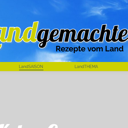
LandSAISON
LandTHEMA