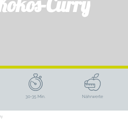
-Kokos-Curry
30-35 Min.
Nährwerte
ry