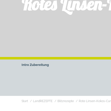
Rotes Linsen
Intro
Zubereitung
Sie befinden sich hier:
Start
LandREZEPTE
Blitzrezepte
Rote Linsen-Kokos-Cur