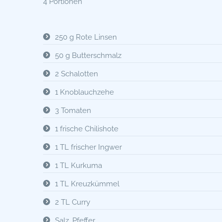
4 Portionen
250 g Rote Linsen
50 g Butterschmalz
2 Schalotten
1 Knoblauchzehe
3 Tomaten
1 frische Chilishote
1 TL frischer Ingwer
1 TL Kurkuma
1 TL Kreuzkümmel
2 TL Curry
Salz, Pfeffer