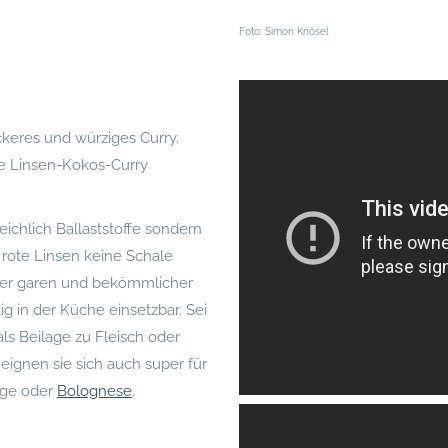
Foto: Simon Knösel
ckeres und würziges Curry.
te Linsen-Kokos-Curry
eichlich Ballaststoffe sondern
 rote Linsen keine Schale
ller garen und bekömmlicher
ig in der Küche einsetzbar. Sei
ls Beilage zu Fleisch oder
 eignen sie sich auch super für
inge oder
Bolognese
.