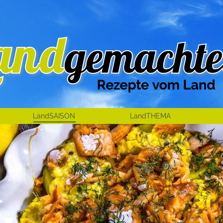
LandSAISON
LandTHEMA