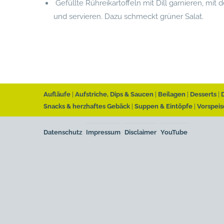
Gefüllte Rühreikartoffeln mit Dill garnieren, mi
und servieren. Dazu schmeckt grüner Salat.
Aufläufe
Aufstriche, Dips & Saucen
Beilagen
Desserts
Snacks & herzhaftes Gebäck
Suppen & Eintöpfe
Vorspeis
Datenschutz
Impressum
Disclaimer
YouTube