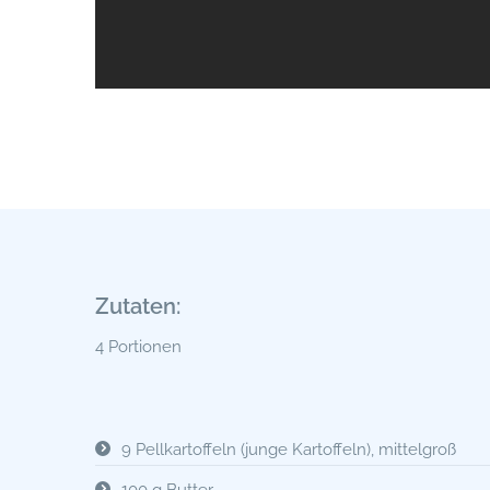
Zutaten:
4 Portionen
9 Pellkartoffeln (junge Kartoffeln), mittelgroß