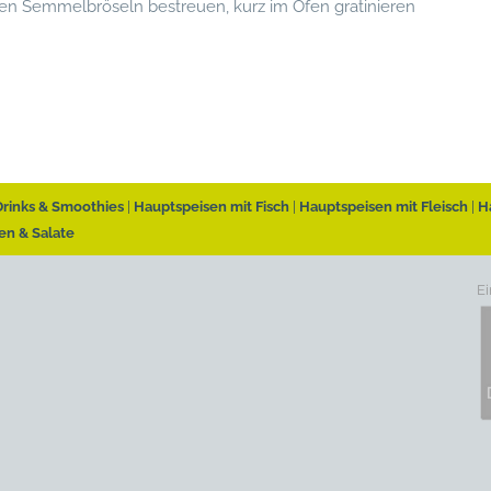
t den Semmelbröseln bestreuen, kurz im Ofen gratinieren
Drinks & Smoothies
Hauptspeisen mit Fisch
Hauptspeisen mit Fleisch
H
en & Salate
Ei