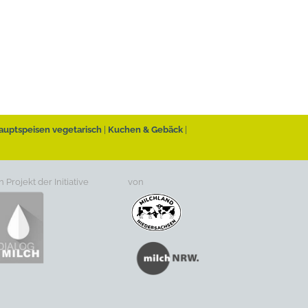
auptspeisen vegetarisch
Kuchen & Gebäck
n Projekt der Initiative
von