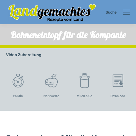
Suche
Search:
Bohneneintopf für die Kompanie
Video
Zubereitung
20 Min.
Nährwerte
Milch & Co
Download