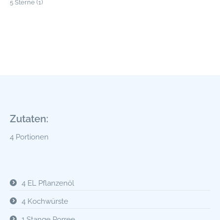
5
Sterne (
1
)
Zutaten:
4 Portionen
4 EL Pflanzenöl
4 Kochwürste
1 Stange Porree