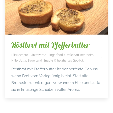
Röstbrot mit Pfefferbutter
Blitzrezepte
,
Blitzrezepte
,
Fingerfood
,
Grafschaft Bentheim
,
Hille
,
Jutta
,
Sauerland
,
Snacks & herzhaftes Gebäck
Röstbrot mit Pfefferbutter ist der perfekte Genuss,
wenn Brot vom Vortag übrig bleibt. Statt alte
Brotreste zu entsorgen, verwandeln Hille und Jutta
sie in knusprige Scheiben voller Aroma.