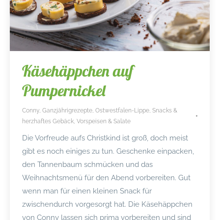
Käsehäppchen auf
Pumpernickel
Conny
,
Ganzjährigrezepte
,
Ostwestfalen-Lippe
,
Snacks &
herzhaftes Gebäck
,
Vorspeisen & Salate
Die Vorfreude aufs Christkind ist groß, doch meist
gibt es noch einiges zu tun. Geschenke einpacken,
den Tannenbaum schmücken und das
Weihnachtsmenü für den Abend vorbereiten. Gut
wenn man für einen kleinen Snack für
zwischendurch vorgesorgt hat. Die Käsehäppchen
von Conny lassen sich prima vorbereiten und sind