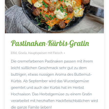
Pastinaken-Kürbis-Gratin
Eifel
,
Gisela
,
Hauptspeisen mit Fleisch
Die cremefarbenen Pastinaken passen mit ihrem
leicht süßlichen Geschmack sehr gut zu dem
buttrigen, etwas nussigen Aroma des Butternut-
Kürbis. Ab September wird das Wurzelgemüse
geerntet und auch der Kürbis hat im Herbst
Hochsaison. Das Herbstgemüse zu einem Gratin
verarbeitet mit herzhaften Hackfleischbällchen wird
die ganze Famile lieben!