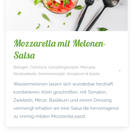
Mozzarella mit Melonen-
Salsa
Beilagen
,
Frühstück
,
Ganzjährigrezepte
,
Manuela
,
Nordseeküste
,
Sommerrezepte
,
Vorspeisen & Salate
Wassermelonen lassen sich wunderbar herzhaft
kombinieren. Klein geschnitten, mit Tomaten,
Zwiebeln, Minze, Basilikum und einem Dressing
vermengt erhalten wir eine Salsa die hervorragend
zu cremig-milden Mozzarella passt.