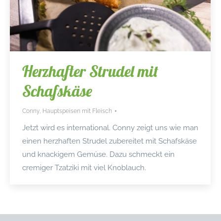
Herzhafter Strudel mit
Schafskäse
Conny
,
Hauptspeisen mit Fleisch
Jetzt wird es international. Conny zeigt uns wie man
einen herzhaften Strudel zubereitet mit Schafskäse
und knackigem Gemüse. Dazu schmeckt ein
cremiger Tzatziki mit viel Knoblauch.