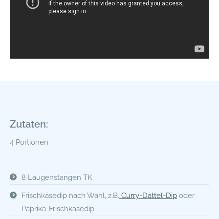
Zutaten:
4 Portionen
8 Laugenstangen TK
Frischkäsedip nach Wahl, z.B.
Curry-Dattel-Dip
oder
Paprika-Frischkäsedip