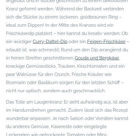
angetaut und in Stücke geschnitten zu einem dekorativen
Kranz geformt werden. Während der Backzeit verbinden
sich die Stücke zu einem lockeren, goldbraunen Ring –
ideal zum Dippen! In der Mitte des Kranzes wird ein
Frischkäsedip platziert – hier kannst du kreativ werden: Ob
ein würziger
Curry-Dattel-Dip
oder ein
Feigen-Frischkäse
–
erlaubt ist, was schmeckt. Rund um den Dip arrangierst du
in feinen Streifen geschnittenen
Gouda und Bergkäse
,
knackige Gemüsesticks, Trauben, Kirschtomaten und ein
paar Walnüsse für den Crunch. Frische Kräuter wie
Rosmarin oder Basilikum sorgen für den letzten Schliff –
nicht nur optisch, sondern auch geschmacklich.
Das Tolle am Laugenkranz: Er sieht aufwändig aus, ist aber
im Handumdrehen gemacht. Zudem lässt sich das Rezept
wunderbar anpassen. Je nach Saison oder Vorräten kannst
du anderes Gemüse, Käsereste oder eingelegte
Leckereien wie getrocknete Tomaten oder Mini-