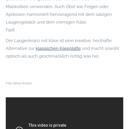
Maiskolben verwenden. Auch Obst wie Feigen oder
Aprikosen harmoniert hervorragend mit dem salzigen
Laugengebäck und dem cremigen Käse.
Fazit
Der Laugenkranz mit Käse ist eine kreative, herzhafte
Alternative zur
klassischen Käseplatte
und macht sowohl
optisch als auch geschmacklich richtig was her.
Foto: Simon Knösel