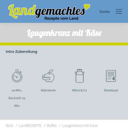
Suche
Search:
Laugenkranz mit Käse
Intro
Zubereitung
40 Min.;
Nährwerte
Milch & Co
Download
Backzeit: 15.
Min.
Sie befinden sich hier:
Start
LandREZEPTE
Buffet
Laugenkranz mit Käse