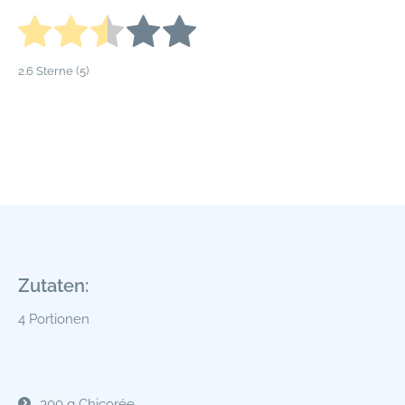
2.6
Sterne (
5
)
Zutaten:
4 Portionen
300 g Chicorée