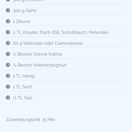
300 g Äpfel
1 Zitrone
2 TL Kräuter, frisch (Dill, Schnittlauch, Petersilie)
60 g Walnüsse oder Cashewkerne
½ Becher Crème fraîche
½ Becher Vollmilchjoghurt
1 TL Honig
1 TL Senf
½ TL Salz
Zubereitungszeit: 15 Min.