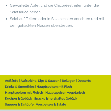
Gewürfelte Äpfel und die Chicoréestreifen unter die
Salatsauce heben.
Salat auf Tellern oder in Salatschalen anrichten und mit
den gehackten Nüssen überstreuen.
Aufläufe
Aufstriche, Dips & Saucen
Beilagen
Desserts
Drinks & Smoothies
Hauptspeisen mit Fisch
Hauptspeisen mit Fleisch
Hauptspeisen vegetarisch
Kuchen & Gebäck
Snacks & herzhaftes Gebäck
Suppen & Eintöpfe
Vorspeisen & Salate