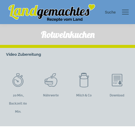
Suche
Search:
Rotweinkuchen
Video
Zubereitung
20 Min.,
Nährwerte
Milch & Co
Download
Backzeit: 60
Min.