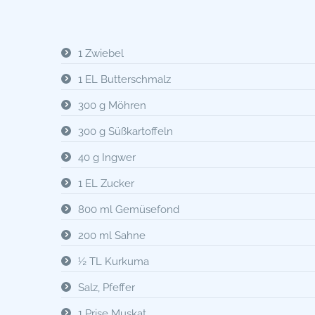
1 Zwiebel
1 EL Butterschmalz
300 g Möhren
300 g Süßkartoffeln
40 g Ingwer
1 EL Zucker
800 ml Gemüsefond
200 ml Sahne
½ TL Kurkuma
Salz, Pfeffer
1 Prise Muskat