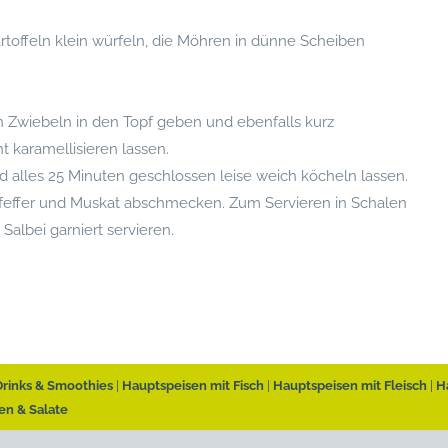
rtoffeln klein würfeln, die Möhren in dünne Scheiben
n Zwiebeln in den Topf geben und ebenfalls kurz
 karamellisieren lassen.
les 25 Minuten geschlossen leise weich köcheln lassen.
 Pfeffer und Muskat abschmecken. Zum Servieren in Schalen
Salbei garniert servieren.
Drinks & Smoothies
Hauptspeisen mit Fisch
Hauptspeisen mit Fleisch
H
en & Salate