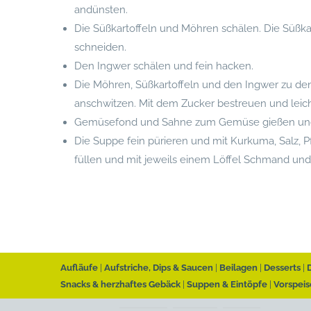
andünsten.
Die Süßkartoffeln und Möhren schälen. Die Süßka
schneiden.
Den Ingwer schälen und fein hacken.
Die Möhren, Süßkartoffeln und den Ingwer zu de
anschwitzen. Mit dem Zucker bestreuen und leicht
Gemüsefond und Sahne zum Gemüse gießen und al
Die Suppe fein pürieren und mit Kurkuma, Salz,
füllen und mit jeweils einem Löffel Schmand und 
Aufläufe
Aufstriche, Dips & Saucen
Beilagen
Desserts
Snacks & herzhaftes Gebäck
Suppen & Eintöpfe
Vorspeis