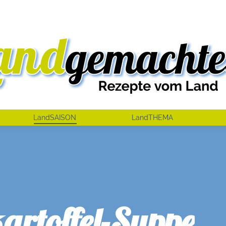
LandSAISON
LandTHEMA
rtoffel-Suppe