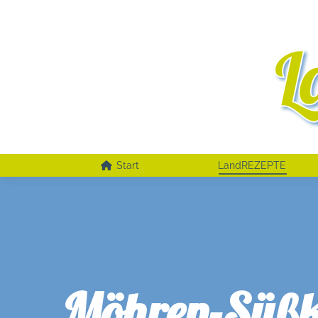
Start
LandREZEPTE
Möhren-Süßka