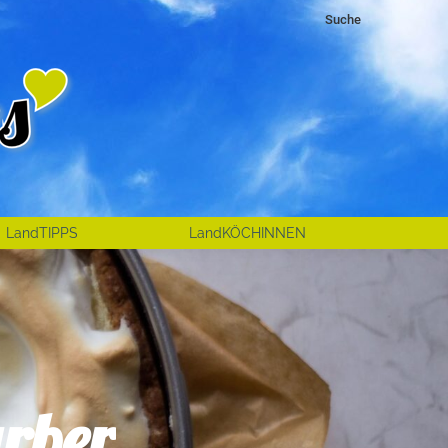
Search:
Suche
LandTIPPS
LandKÖCHINNEN
rber