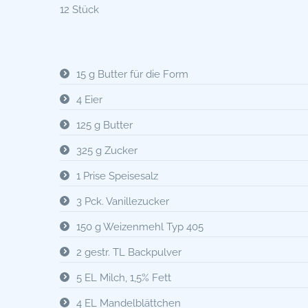
12 Stück
15 g Butter für die Form
4 Eier
125 g Butter
325 g Zucker
1 Prise Speisesalz
3 Pck. Vanillezucker
150 g Weizenmehl Typ 405
2 gestr. TL Backpulver
5 EL Milch, 1,5% Fett
4 EL Mandelblättchen