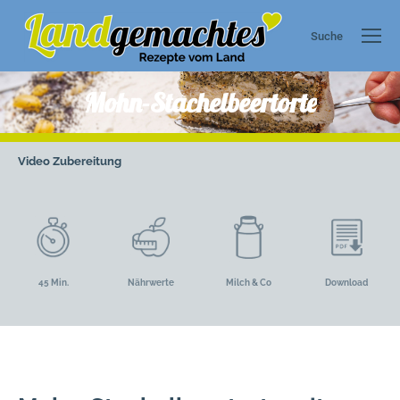
Suche
Search:
Mohn-Stachelbeertorte
Video
Zubereitung
45 Min.
Nährwerte
Milch & Co
Download