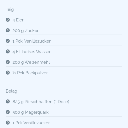
Teig
4 Eier
200 g Zucker
1 Pck. Vanillezucker
4 EL heißes Wasser
200 g Weizenmehl
½ Pck Backpulver
Belag
825 g Pfirsichhälften (1 Dose)
500 g Magerquark
1 Pck Vanillezucker