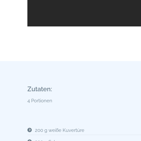
Zutaten:
4 Portionen
200 g weiße Kuvertüre