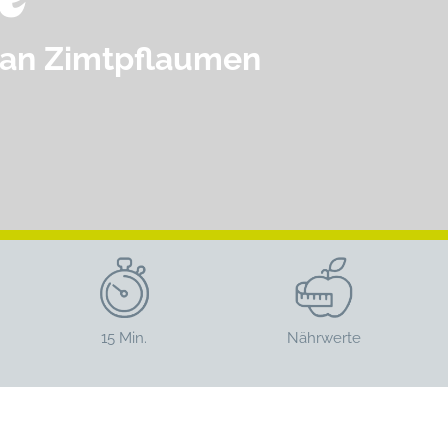
 an Zimtpflaumen
15 Min.
Nährwerte