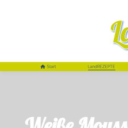
Start
LandREZEPTE
Weiße Mouss