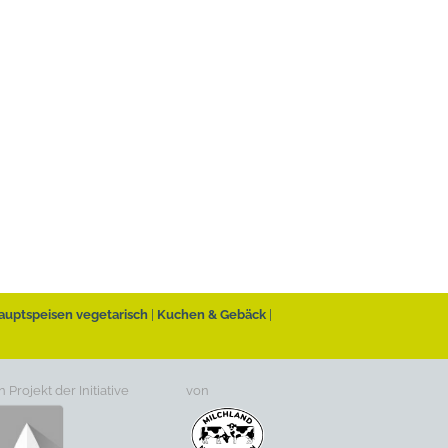
auptspeisen vegetarisch
Kuchen & Gebäck
n Projekt der Initiative
von