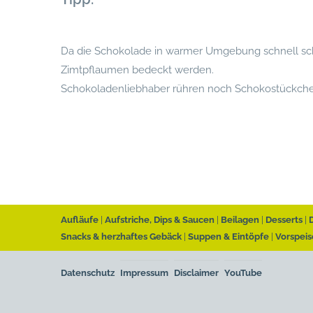
Da die Schokolade in warmer Umgebung schnell schm
Zimtpflaumen bedeckt werden.
Schokoladenliebhaber rühren noch Schokostückche
Aufläufe
Aufstriche, Dips & Saucen
Beilagen
Desserts
Snacks & herzhaftes Gebäck
Suppen & Eintöpfe
Vorspeis
Datenschutz
Impressum
Disclaimer
YouTube