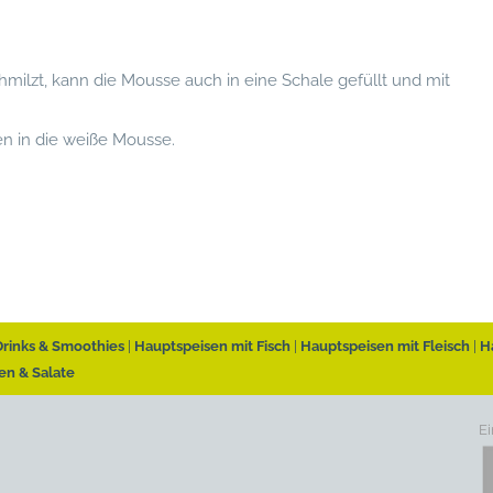
ilzt, kann die Mousse auch in eine Schale gefüllt und mit
n in die weiße Mousse.
Drinks & Smoothies
Hauptspeisen mit Fisch
Hauptspeisen mit Fleisch
H
en & Salate
Ei