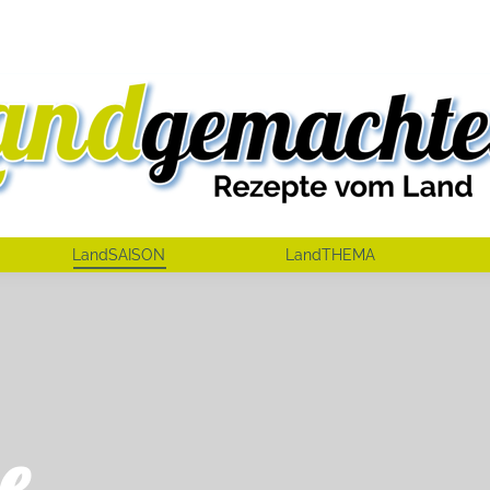
LandSAISON
LandTHEMA
e