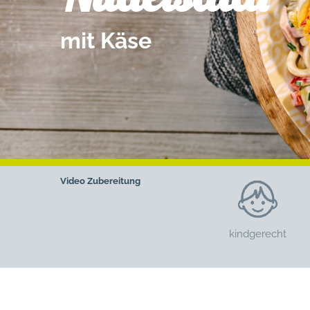
mit Käse
Video
Zubereitung
kindgerecht