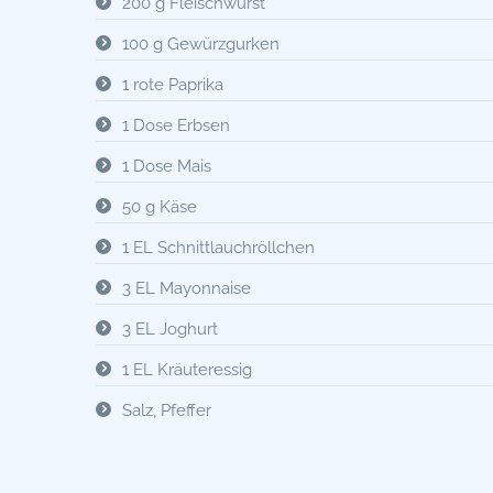
200 g Fleischwurst
100 g Gewürzgurken
1 rote Paprika
1 Dose Erbsen
1 Dose Mais
50 g Käse
1 EL Schnittlauchröllchen
3 EL Mayonnaise
3 EL Joghurt
1 EL Kräuteressig
Salz, Pfeffer