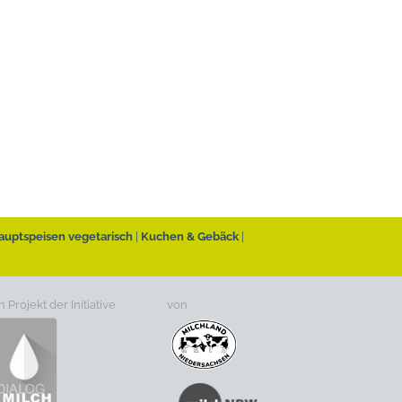
auptspeisen vegetarisch
Kuchen & Gebäck
n Projekt der Initiative
von