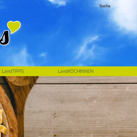
Search:
Suche
LandTIPPS
LandKÖCHINNEN