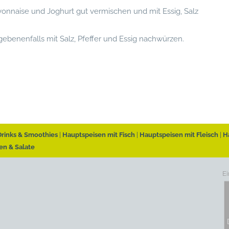
yonnaise und Joghurt gut vermischen und mit Essig, Salz
ebenenfalls mit Salz, Pfeffer und Essig nachwürzen.
Drinks & Smoothies
Hauptspeisen mit Fisch
Hauptspeisen mit Fleisch
H
en & Salate
Ei