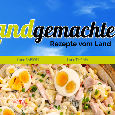
LandSAISON
LandTHEMA