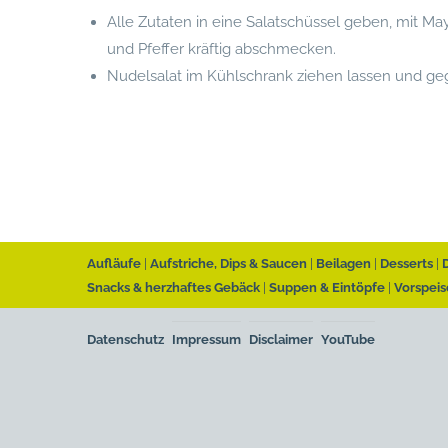
Alle Zutaten in eine Salatschüssel geben, mit Ma
und Pfeffer kräftig abschmecken.
Nudelsalat im Kühlschrank ziehen lassen und geg
Aufläufe
Aufstriche, Dips & Saucen
Beilagen
Desserts
Snacks & herzhaftes Gebäck
Suppen & Eintöpfe
Vorspeis
Datenschutz
Impressum
Disclaimer
YouTube