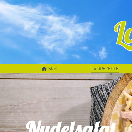
Start
LandREZEPTE
Nudelsalat