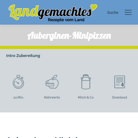
Suche
Search:
Auberginen-Minipizzen
Intro
Zubereitung
30 Min.
Nährwerte
Milch & Co
Download