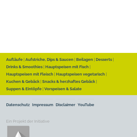
Aufläufe
Aufstriche, Dips & Saucen
Beilagen
Desserts
Drinks & Smoothies
Hauptspeisen mit Fisch
Hauptspeisen mit Fleisch
Hauptspeisen vegetarisch
Kuchen & Gebäck
Snacks & herzhaftes Gebäck
Suppen & Eintöpfe
Vorspeisen & Salate
Datenschutz
Impressum
Disclaimer
YouTube
Ein Projekt der Initiative