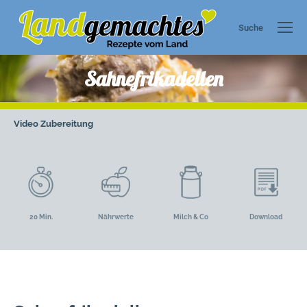
Suche
Search:
Sahnefrikadellen
Video
Zubereitung
20 Min.
Nährwerte
Milch & Co
Download