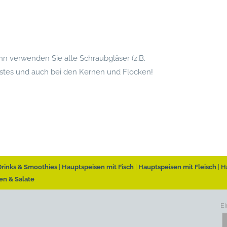
 verwenden Sie alte Schraubgläser (z.B.
bstes und auch bei den Kernen und Flocken!
Drinks & Smoothies
Hauptspeisen mit Fisch
Hauptspeisen mit Fleisch
H
en & Salate
Ei