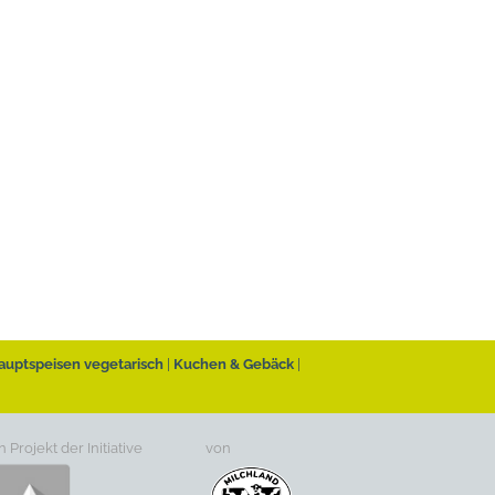
auptspeisen vegetarisch
Kuchen & Gebäck
n Projekt der Initiative
von