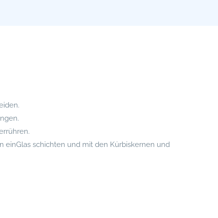
eiden.
angen.
errühren.
n einGlas schichten und mit den Kürbiskernen und