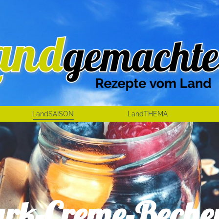
LandSAISON
LandTHEMA
ark-Creme-Beche