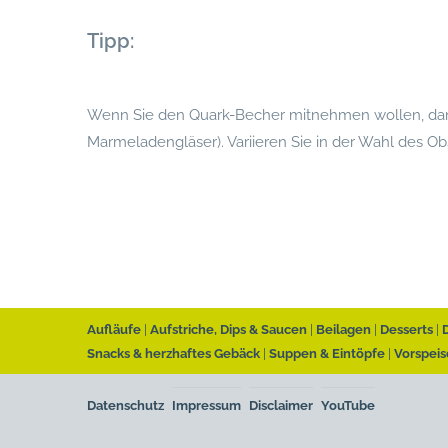
Tipp:
Wenn Sie den Quark-Becher mitnehmen wollen, dann
Marmeladengläser). Variieren Sie in der Wahl des O
Aufläufe
Aufstriche, Dips & Saucen
Beilagen
Desserts
Snacks & herzhaftes Gebäck
Suppen & Eintöpfe
Vorspeis
Datenschutz
Impressum
Disclaimer
YouTube