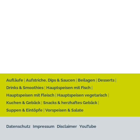
Aufläufe
Aufstriche, Dips & Saucen
Beilagen
Desserts
Drinks & Smoothies
Hauptspeisen mit Fisch
Hauptspeisen mit Fleisch
Hauptspeisen vegetarisch
Kuchen & Gebäck
Snacks & herzhaftes Gebäck
Suppen & Eintöpfe
Vorspeisen & Salate
Datenschutz
Impressum
Disclaimer
YouTube