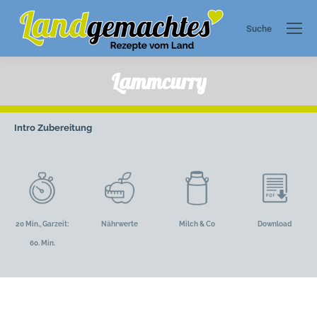
Suche
Search:
Lammcurry
Intro
Zubereitung
20 Min., Garzeit:
Nährwerte
Milch & Co
Download
60. Min.