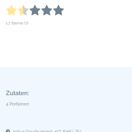
1.7
Sterne (
7
)
Zutaten:
4 Portionen
500 g Gouda (mind. 45% Fett i. Tr.)