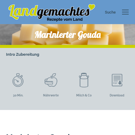
Suche
Search:
Marinierter Gouda
Intro
Zubereitung
30 Min.
Nährwerte
Milch & Co
Download