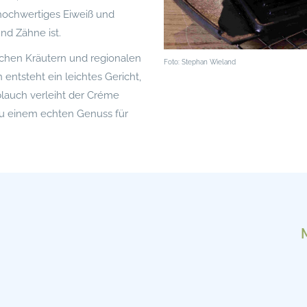
 hochwertiges Eiweiß und
und Zähne ist.
ischen Kräutern und regionalen
Foto: Stephan Wieland
entsteht ein leichtes Gericht,
blauch verleiht der Créme
zu einem echten Genuss für