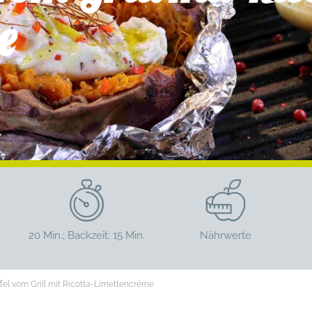
e
20 Min.; Backzeit: 15 Min.
Nährwerte
fel vom Grill mit Ricotta-Limettencréme