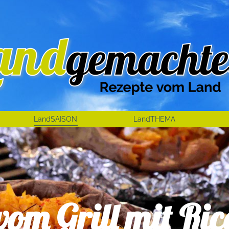
LandSAISON
LandTHEMA
vom Grill mit Ric