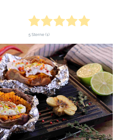
5
Sterne (
1
)