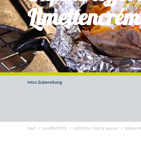
Limettencrém
Intro
Zubereitung
Sie befinden sich hier:
Start
LandREZEPTE
Aufstriche, Dips & Saucen
Süßkartof