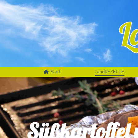
Start
LandREZEPTE
Süßkartoffel 