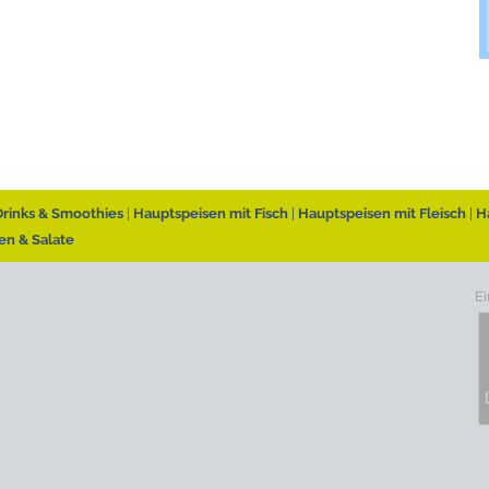
Drinks & Smoothies
Hauptspeisen mit Fisch
Hauptspeisen mit Fleisch
H
en & Salate
Ei