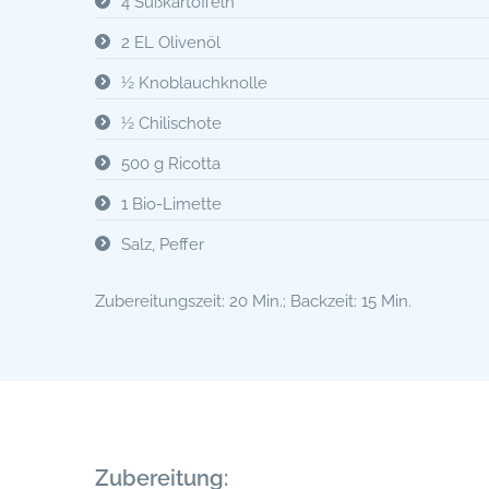
4 Süßkartoffeln
2 EL Olivenöl
½ Knoblauchknolle
½ Chilischote
500 g Ricotta
1 Bio-Limette
Salz, Peffer
Zubereitungszeit: 20 Min.; Backzeit: 15 Min.
Zubereitung: