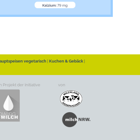
auptspeisen vegetarisch
Kuchen & Gebäck
n Projekt der Initiative
von