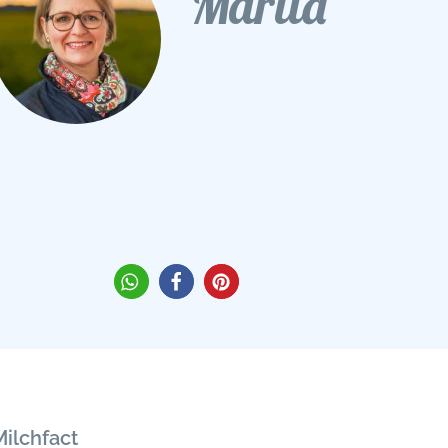
Marita
Milchfact