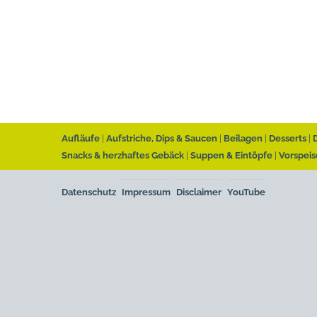
Aufläufe
Aufstriche, Dips & Saucen
Beilagen
Desserts
Snacks & herzhaftes Gebäck
Suppen & Eintöpfe
Vorspeis
Datenschutz
Impressum
Disclaimer
YouTube