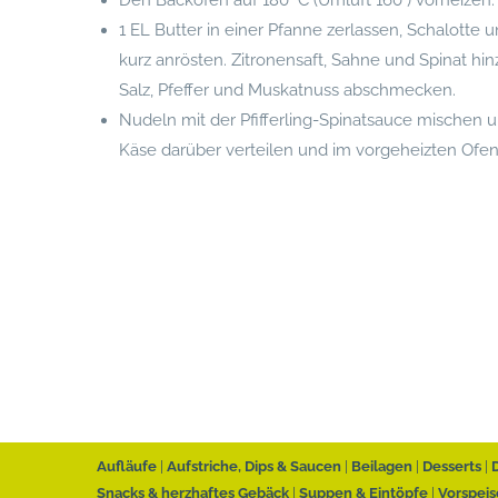
Den Backofen auf 180° C (Umluft 160°) vorheizen.
1 EL Butter in einer Pfanne zerlassen, Schalotte
kurz anrösten. Zitronensaft, Sahne und Spinat h
Salz, Pfeffer und Muskatnuss abschmecken.
Nudeln mit der Pfifferling-Spinatsauce mischen 
Käse darüber verteilen und im vorgeheizten Ofen 
Aufläufe
Aufstriche, Dips & Saucen
Beilagen
Desserts
Snacks & herzhaftes Gebäck
Suppen & Eintöpfe
Vorspeis