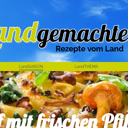
LandSAISON
LandTHEMA
mit frischen Pfi