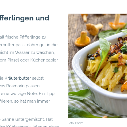
fferlingen und
frische Pfifferlinge zu
rbutter passt daher gut in die
e nicht im Wasser zu waschen,
inem Pinsel oder Küchenpapier
die
Kräuterbutter
selbst
twas Rosmarin passen
eine würzige Note. Ein Tipp:
nfrieren, so hat man immer
e Sahne untergemischt. Hat
Foto: Canva