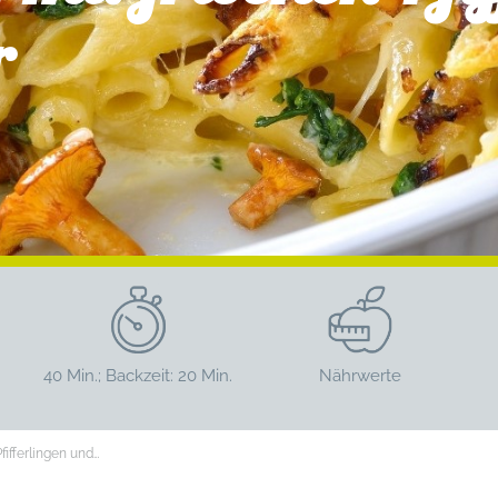
r
40 Min.; Backzeit: 20 Min.
Nährwerte
fifferlingen und…