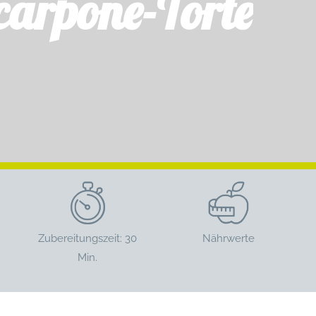
arpone-Torte
Zubereitungszeit: 30
Nährwerte
Min.