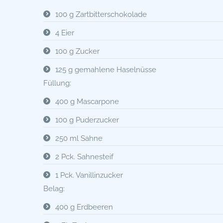
100 g Zartbitterschokolade
4 Eier
100 g Zucker
125 g gemahlene Haselnüsse
Füllung:
400 g Mascarpone
100 g Puderzucker
250 ml Sahne
2 Pck. Sahnesteif
1 Pck. Vanillinzucker
Belag:
400 g Erdbeeren