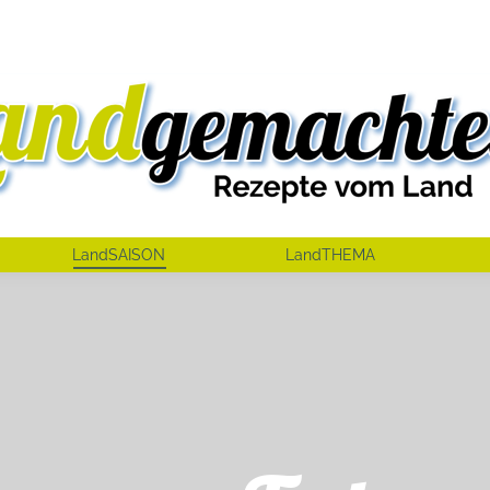
LandSAISON
LandTHEMA