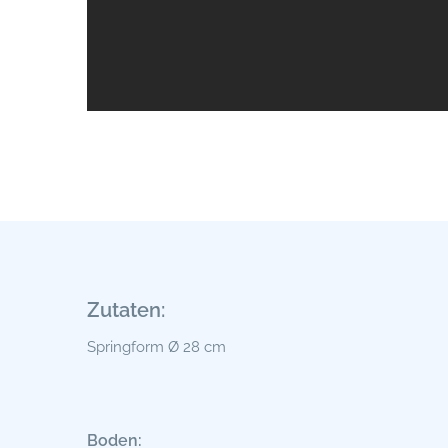
Zutaten:
Springform Ø 28 cm
Boden: