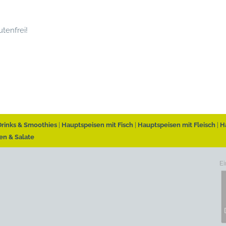
tenfrei!
Drinks & Smoothies
Hauptspeisen mit Fisch
Hauptspeisen mit Fleisch
H
en & Salate
Ei