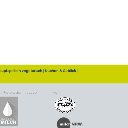
auptspeisen vegetarisch
Kuchen & Gebäck
n Projekt der Initiative
von