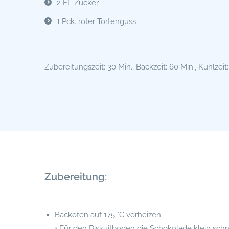
2 EL Zucker
1 Pck. roter Tortenguss
Zubereitungszeit: 30 Min., Backzeit: 60 Min., Kühlzeit:
Zubereitung:
Backofen auf 175 °C vorheizen.
• Für den Biskuitboden die Schokolade klein sch