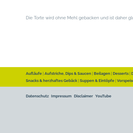
Die Torte wird ohne Mehl gebacken und ist daher glu
Aufläufe
Aufstriche, Dips & Saucen
Beilagen
Desserts
Snacks & herzhaftes Gebäck
Suppen & Eintöpfe
Vorspeis
Datenschutz
Impressum
Disclaimer
YouTube