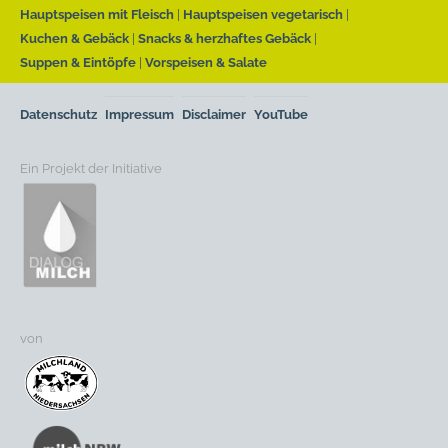
Hauptspeisen mit Fleisch
Hauptspeisen vegetarisch
Kuchen & Gebäck
Snacks & herzhaftes Gebäck
Suppen & Eintöpfe
Vorspeisen & Salate
Datenschutz
Impressum
Disclaimer
YouTube
Ein Projekt der Initiative
von