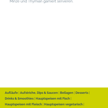
Minze und Thymian garniert servieren.
Aufläufe
Aufstriche, Dips & Saucen
Beilagen
Desserts
Drinks & Smoothies
Hauptspeisen mit Fisch
Hauptspeisen mit Fleisch
Hauptspeisen vegetarisch