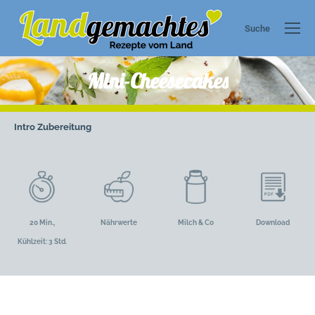
Suche
Search:
Mini-Cheesecakes
Intro
Zubereitung
20 Min.,
Nährwerte
Milch & Co
Download
Kühlzeit: 3 Std.