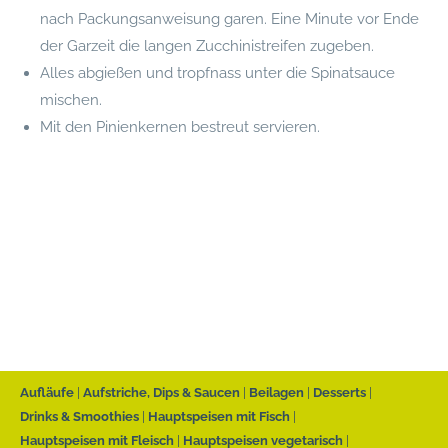
nach Packungsanweisung garen. Eine Minute vor Ende
der Garzeit die langen Zucchinistreifen zugeben.
Alles abgießen und tropfnass unter die Spinatsauce
mischen.
Mit den Pinienkernen bestreut servieren.
Aufläufe
Aufstriche, Dips & Saucen
Beilagen
Desserts
Drinks & Smoothies
Hauptspeisen mit Fisch
Hauptspeisen mit Fleisch
Hauptspeisen vegetarisch