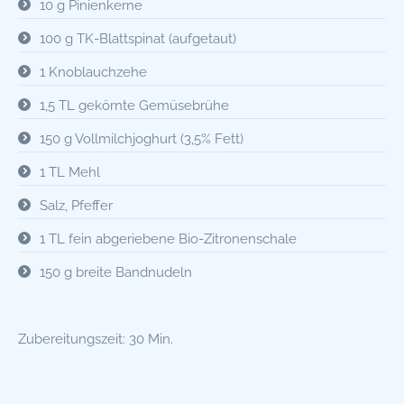
10 g Pinienkerne
100 g TK-Blattspinat (aufgetaut)
1 Knoblauchzehe
1,5 TL gekörnte Gemüsebrühe
150 g Vollmilchjoghurt (3,5% Fett)
1 TL Mehl
Salz, Pfeffer
1 TL fein abgeriebene Bio-Zitronenschale
150 g breite Bandnudeln
Zubereitungszeit: 30 Min.