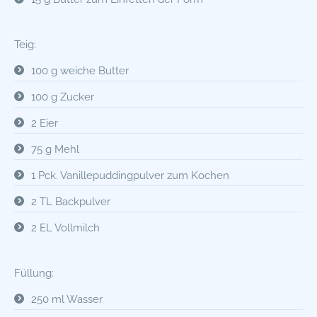
Teig:
100 g weiche Butter
100 g Zucker
2 Eier
75 g Mehl
1 Pck. Vanillepuddingpulver zum Kochen
2 TL Backpulver
2 EL Vollmilch
Füllung:
250 ml Wasser