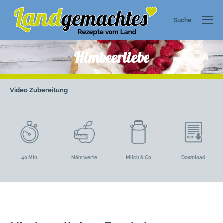
Suche
Search:
Himbeerliebe
Video
Zubereitung
40 Min.
Nährwerte
Milch & Co
Download