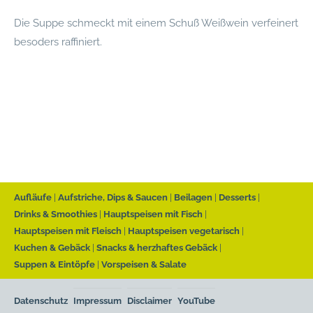
Die Suppe schmeckt mit einem Schuß Weißwein verfeinert
besoders raffiniert.
Aufläufe
Aufstriche, Dips & Saucen
Beilagen
Desserts
Drinks & Smoothies
Hauptspeisen mit Fisch
Hauptspeisen mit Fleisch
Hauptspeisen vegetarisch
Kuchen & Gebäck
Snacks & herzhaftes Gebäck
Suppen & Eintöpfe
Vorspeisen & Salate
Datenschutz
Impressum
Disclaimer
YouTube