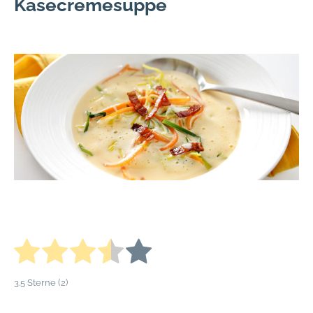
Käsecremesuppe
3.5
Sterne (
2
)