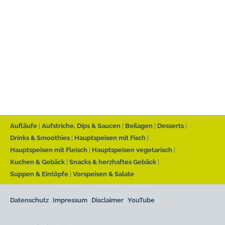
Aufläufe
Aufstriche, Dips & Saucen
Beilagen
Desserts
Drinks & Smoothies
Hauptspeisen mit Fisch
Hauptspeisen mit Fleisch
Hauptspeisen vegetarisch
Kuchen & Gebäck
Snacks & herzhaftes Gebäck
Suppen & Eintöpfe
Vorspeisen & Salate
Datenschutz
Impressum
Disclaimer
YouTube