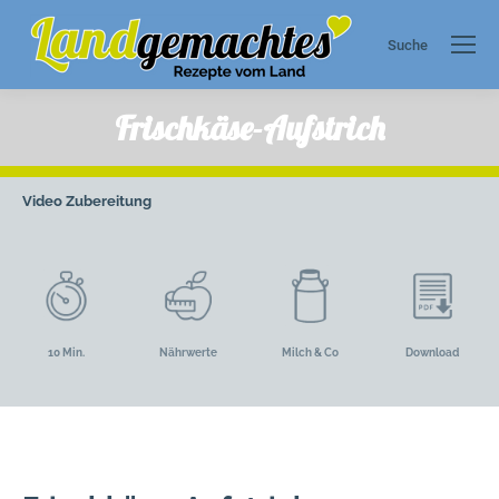
Suche
Search:
Frischkäse-Aufstrich
Video
Zubereitung
10 Min.
Nährwerte
Milch & Co
Download