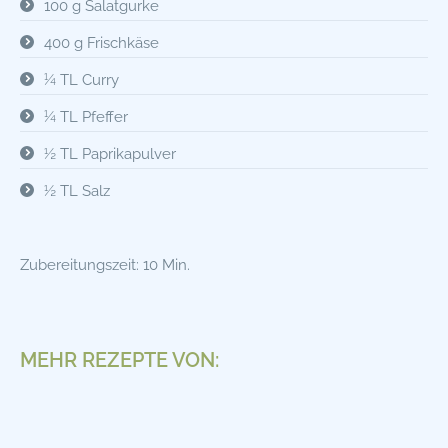
100 g Salatgurke
400 g Frischkäse
¼ TL Curry
¼ TL Pfeffer
½ TL Paprikapulver
½ TL Salz
Zubereitungszeit: 10 Min.
MEHR REZEPTE VON: