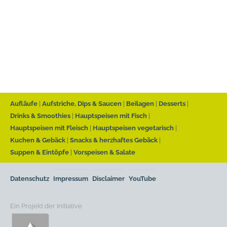
Aufläufe
Aufstriche, Dips & Saucen
Beilagen
Desserts
Drinks & Smoothies
Hauptspeisen mit Fisch
Hauptspeisen mit Fleisch
Hauptspeisen vegetarisch
Kuchen & Gebäck
Snacks & herzhaftes Gebäck
Suppen & Eintöpfe
Vorspeisen & Salate
Datenschutz
Impressum
Disclaimer
YouTube
Ein Projekt der Initiative