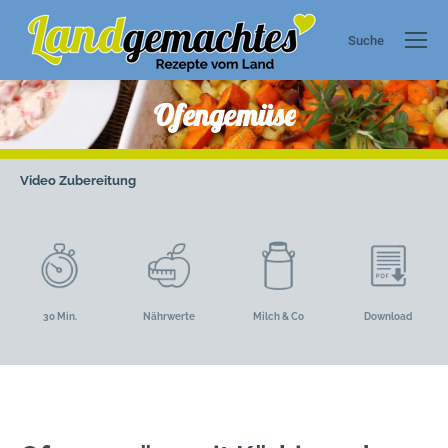
Suche
Search:
Ofengemüse
Video
Zubereitung
30 Min.
Nährwerte
Milch & Co
Download